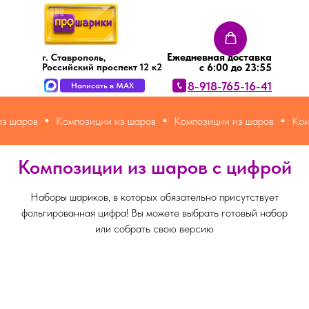
Ежедневная доставка
г. Ставрополь,
Российский проспект 12 к2
с 6:00 до 23:55
8-918-765-16-41
Написать в MAX
 шаров
Композиции из шаров
Композиции из шаров
Компо
Композиции из шаров с цифрой
КОНТАКТЫ
ПОСТЫ
О НАС
Наборы шариков, в которых обязательно присутствует
Политика конфиденциальности
Сайт носит ознакомительный характер и не является офертой
О
Т
ОТЗЫВЫ
В
О
П
Р
О
С
-
Т
В
Е
фольгированная цифра! Вы можете выбрать готовый набор
или собрать свою версию
ДОСТАВКА И ОПЛАТА