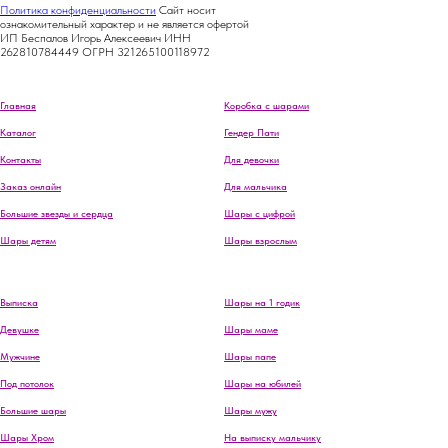
Политика конфиденциальности
Сайт носит
ознакомительный характер и не является офертой
ИП Беспалов Игорь Алексеевич ИНН
262810784449 ОГРН 321265100118972
Главная
Коробка с шарами
Каталог
Гендер Пати
Контакты
Для девочки
Заказ онлайн
Для мальчика
Большие звезды и сердца
Шары с цифрой
Шары детям
Шары взрослым
Выписка
Шары на 1 годик
Девушке
Шары маме
Мужчине
Шары папе
Под потолок
Шары на юбилей
Большие шары
Шары мужу
Шары Хром
На выписку мальчику