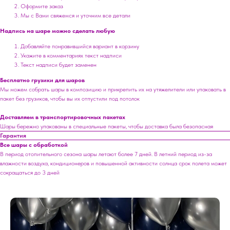
Оформите заказ
Мы с Вами свяжемся и уточним все детали
Надпись на шаре можно сделать любую
Добавляйте понравившийся вариант в корзину
Укажите в комментариях текст надписи
Текст надписи будет заменен
Бесплатно грузики для шаров
Мы можем собрать шары в композицию и прикрепить их на утяжелители или упаковать в
пакет без грузиков, чтобы вы их отпустили под потолок
Доставляем в транспортировочных пакетах
Шары бережно упакованы в специальные пакеты, чтобы доставка была безопасная
Гарантия
Все шары с обработкой
В период отопительного сезона шары летают более 7 дней. В летний период из-за
влажности воздуха, кондиционеров и повышенной активности солнца срок полета может
сокращаться до 3 дней