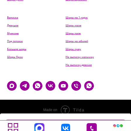
Выписка
Шары на 1 годик
Девушке
Шары маме
Мужчине
Шары папе
Под потолок
Шары на юбилей
Большие шары
Шары мужу
Шары Хром
На выписку мальчику
На выписку девочке
Tilda
Made on
В корзину