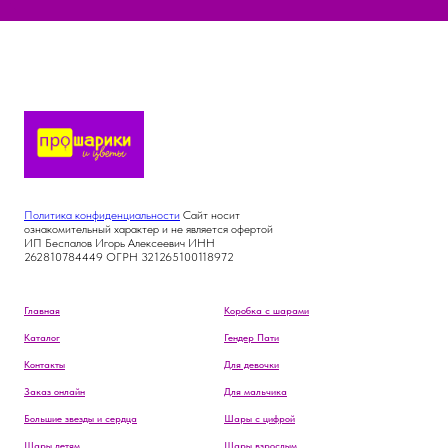
Политика конфиденциальности
Сайт носит
ознакомительный характер и не является офертой
ИП Беспалов Игорь Алексеевич ИНН
262810784449 ОГРН 321265100118972
Главная
Коробка с шарами
Каталог
Гендер Пати
Контакты
Для девочки
Заказ онлайн
Для мальчика
Большие звезды и сердца
Шары с цифрой
Шары детям
Шары взрослым