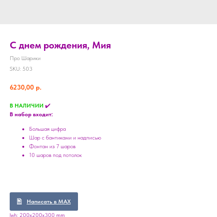
С днем рождения, Мия
Про Шарики
SKU:
503
6230,00
р.
В НАЛИЧИИ
✔️
В набор входит:
Большая цифра
Шар с бантиками и надписью
Фонтан из 7 шаров
10 шаров под потолок
Написать в MAX
lwh: 200x200x300 mm