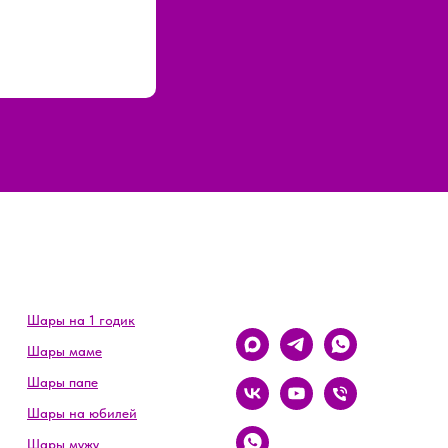
Шары на 1 годик
Шары маме
Шары папе
Шары на юбилей
Шары мужу