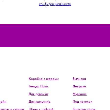
конфиденциальности
Коробка с шарами
Выписка
Гендер Пати
Девушке
Для девочки
Мужчине
лайн
Для мальчика
Под потолок
звезды и сердца
Шары с цифрой
Большие шары