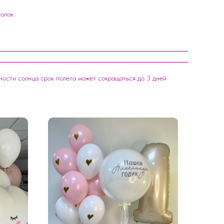
толок
вности солнца срок полета может сокращаться до 3 дней