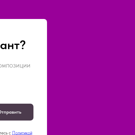
ант?
композиции
Отправить
тесь c
Политикой