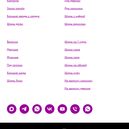
Контакты
Для девочки
Заказ онлайн
Для мальчика
Большие звезды и сердца
Шары с цифрой
Шары детям
Шары взрослым
Выписка
Шары на 1 годик
Девушке
Шары маме
Мужчине
Шары папе
Под потолок
Шары на юбилей
Большие шары
Шары мужу
Шары Хром
На выписку мальчику
На выписку девочке