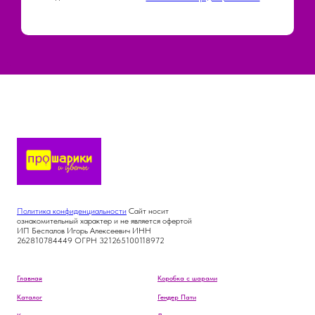
Политика конфиденциальности
Сайт носит
ознакомительный характер и не является офертой
ИП Беспалов Игорь Алексеевич ИНН
262810784449 ОГРН 321265100118972
Главная
Коробка с шарами
Каталог
Гендер Пати