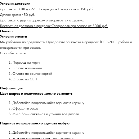
Условия доставки
Доставка с 7:00 до 22:00 в пределах Ставрополя - 350 руб.
Другое время 450 руб.
Доставка по другим адресам оговаривается отдельно.
Бесплатная доставка в пределах Ставрополя при заказе от 3000 руб.
Оплата
Условия оплаты
Мы работаем по предоплате. Предоплата за заказы в пределах 1000-2000 рублей и
оговаривается при заказе.
Способы оплаты:
Перевод на карту
Оплата наличными
Оплата по ссылке картой
Оплата по СБП
Информация
Цвет шаров и количество можно заменить
Добавляйте понравившийся вариант в корзину
Оформите заказ
Мы с Вами свяжемся и уточним все детали
Надпись на шаре можно сделать любую
Добавляйте понравившийся вариант в корзину
Укажите в комментариях текст надписи