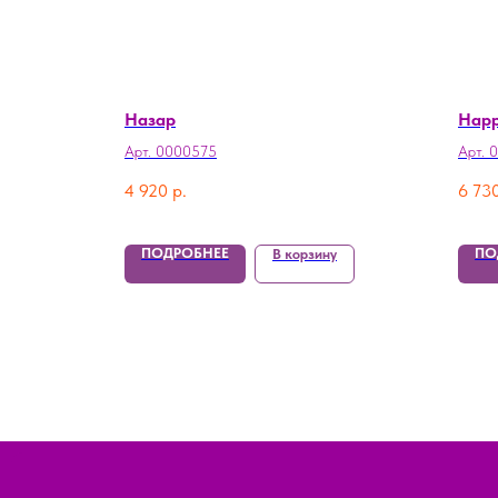
Назар
Happ
Арт. 0000575
Арт. 
4 920
р.
6 73
ПОДРОБНЕЕ
ПО
В корзину