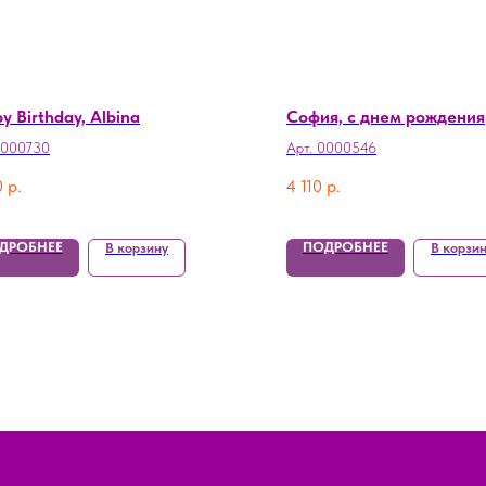
y Birthday, Albina
София, с днем рождения
0000730
Арт. 0000546
0
р.
4 110
р.
ДРОБНЕЕ
ПОДРОБНЕЕ
В корзину
В корзи