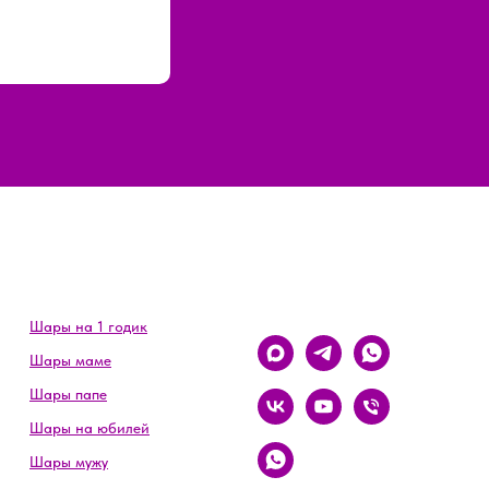
Шары на 1 годик
Шары маме
Шары папе
Шары на юбилей
Шары мужу