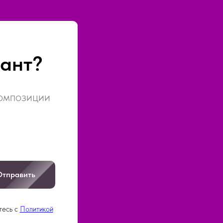
ант?
композиции
Отправить
тесь c
Политикой