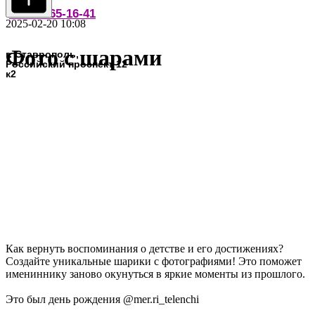
офертой
8-918-765-16-41
2025-02-20 10:08
Фото с шарами
г. Ставрополь,
Российский проспект 12
к2
Написать в MAX
Как вернуть воспоминания о детстве и его достижениях?
Создайте уникальные шарики с фотографиями! Это поможет
имениннику заново окунуться в яркие моменты из прошлого.
Это был день рождения @mer.ri_telenchi