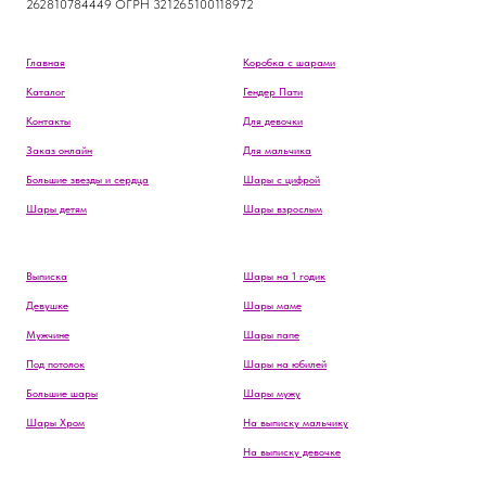
262810784449 ОГРН 321265100118972
Главная
Коробка с шарами
Каталог
Гендер Пати
Контакты
Для девочки
Заказ онлайн
Для мальчика
Большие звезды и сердца
Шары с цифрой
Шары детям
Шары взрослым
Выписка
Шары на 1 годик
Девушке
Шары маме
Мужчине
Шары папе
Под потолок
Шары на юбилей
Большие шары
Шары мужу
Шары Хром
На выписку мальчику
На выписку девочке