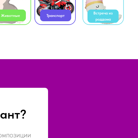
роддома
ант?
композиции