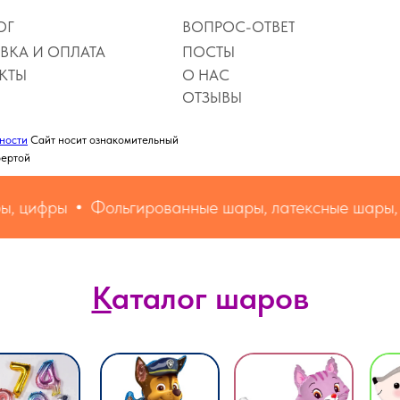
ОГ
ВОПРОС-ОТВЕТ
ВКА И ОПЛАТА
ПОСТЫ
КТЫ
О НАС
ОТЗЫВЫ
ности
Сайт носит ознакомительный
фертой
 цифры
Фольгированные шары, латексные шары, ц
Написать в MAX
К
аталог шаров
Персонажи
Персонажи
Животные