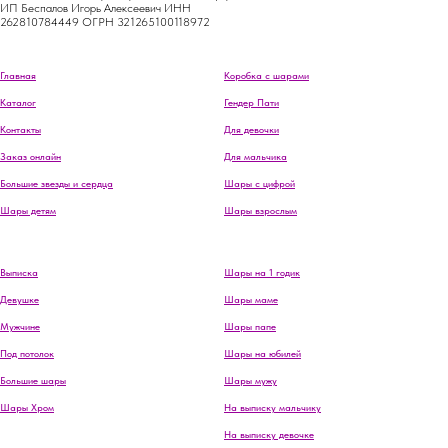
ИП Беспалов Игорь Алексеевич ИНН
262810784449 ОГРН 321265100118972
Главная
Коробка с шарами
Каталог
Гендер Пати
Контакты
Для девочки
Заказ онлайн
Для мальчика
Большие звезды и сердца
Шары с цифрой
Шары детям
Шары взрослым
Выписка
Шары на 1 годик
Девушке
Шары маме
Мужчине
Шары папе
Под потолок
Шары на юбилей
Большие шары
Шары мужу
Шары Хром
На выписку мальчику
На выписку девочке