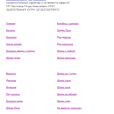
ознакомительный характер и не является офертой
ИП Беспалов Игорь Алексеевич ИНН
262810784449 ОГРН 321265100118972
Главная
Коробка с шарами
Каталог
Гендер Пати
Контакты
Для девочки
Заказ онлайн
Для мальчика
Большие звезды и сердца
Шары с цифрой
Шары детям
Шары взрослым
Выписка
Шары на 1 годик
Девушке
Шары маме
Мужчине
Шары папе
Под потолок
Шары на юбилей
Большие шары
Шары мужу
Шары Хром
На выписку мальчику