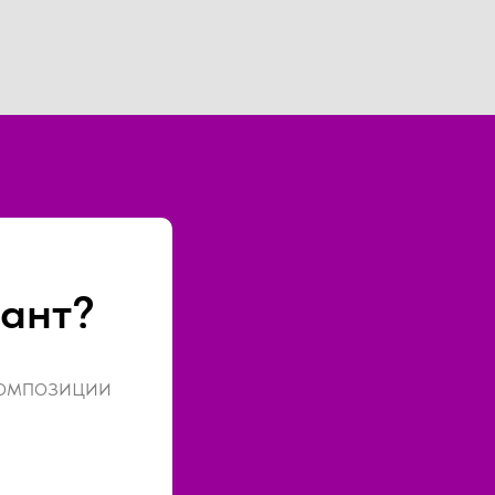
ант?
композиции