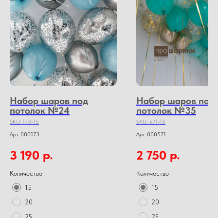
Набор шаров под
Набор шаров под
потолок №24
потолок №35
SKU:
173-15
SKU:
571-15
Арт. 000173
Арт. 000571
р.
р.
3 190
2 750
Количество
Количество
15
15
20
20
25
25