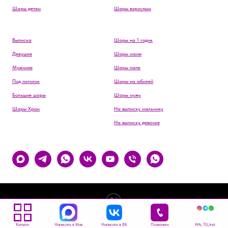
Шары детям
Шары взрослым
Выписка
Шары на 1 годик
Девушке
Шары маме
Мужчине
Шары папе
Под потолок
Шары на юбилей
Большие шары
Шары мужу
Шары Хром
На выписку мальчику
На выписку девочке
Tilda
Made on
Каталог
Написать в Max
Написать в ВК
Позвонить
WA, TG,Inst