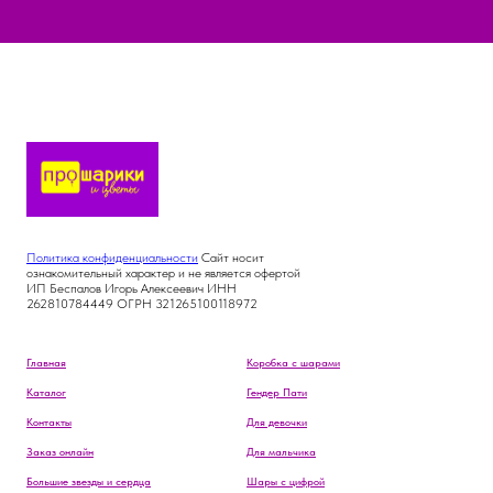
Политика конфиденциальности
Сайт носит
ознакомительный характер и не является офертой
ИП Беспалов Игорь Алексеевич ИНН
262810784449 ОГРН 321265100118972
Главная
Коробка с шарами
Каталог
Гендер Пати
Контакты
Для девочки
Заказ онлайн
Для мальчика
Большие звезды и сердца
Шары с цифрой