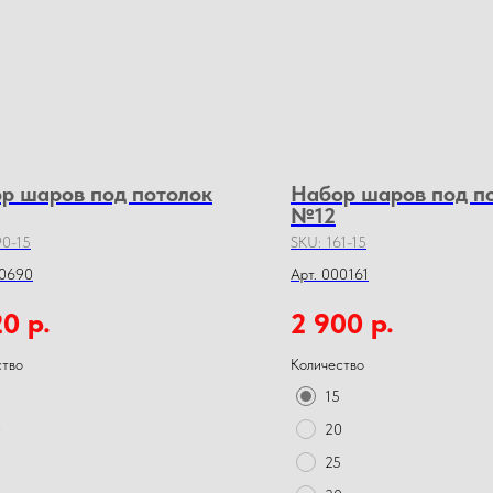
р шаров под потолок
Набор шаров под п
№12
0-15
SKU:
161-15
00690
Арт. 000161
р.
р.
20
2 900
ство
Количество
15
0
20
25