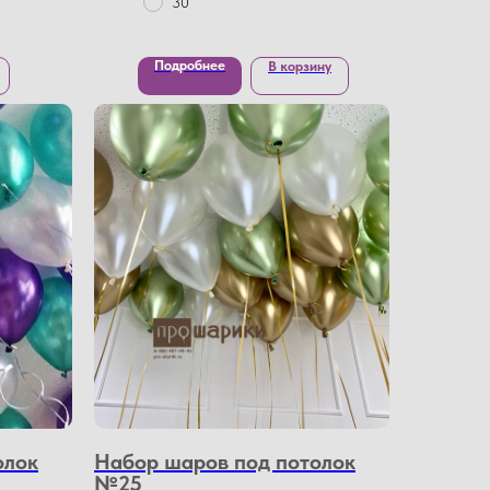
30
Подробнее
В корзину
олок
Набор шаров под потолок
№25