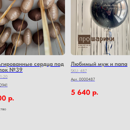
гированные сердца под
Любимый муж и папа
лок №39
SKU:
487
1-20
Арт. 0000487
0941
р.
5 640
р.
00
ство
0