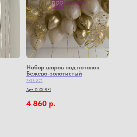
Набор шаров под потолок
Бежево-золотистый
SKU:
871
Арт. 0000871
р.
4 860