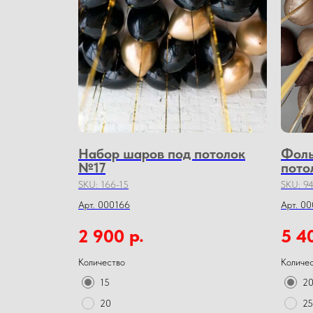
Набор шаров под потолок
Фоль
№17
пото
SKU:
166-15
SKU:
94
Арт. 000166
Арт. 00
р.
2 900
5 4
Количество
Количе
15
2
20
25