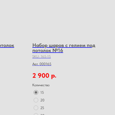
отолок
Набор шаров с гелием под
потолок №16
SKU:
165-15
Арт. 000165
р.
2 900
Количество
15
20
25