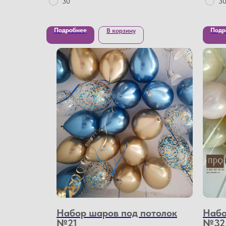
30
3
Подробнее
Подр
В корзину
Набор шаров под потолок
Набо
№21
№32