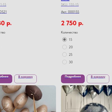
1-15
SKU:
155-15
00521
Арт. 000155
р.
р.
30
2 750
ство
Количество
15
0
20
25
0
30
обнее
Подробнее
В корзину
В корзину