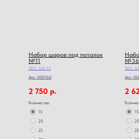
Набор шаров под потолок
Набо
№11
№36
SKU:
160-15
SKU:
69
Арт. 000160
Арт. 0
р.
2 750
2 6
Количество
Количе
15
15
20
2
25
25