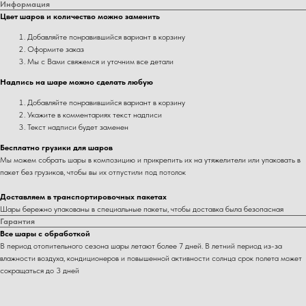
Информация
Цвет шаров и количество можно заменить
Добавляйте понравившийся вариант в корзину
Оформите заказ
Мы с Вами свяжемся и уточним все детали
Надпись на шаре можно сделать любую
Добавляйте понравившийся вариант в корзину
Укажите в комментариях текст надписи
Текст надписи будет заменен
Бесплатно грузики для шаров
Мы можем собрать шары в композицию и прикрепить их на утяжелители или упаковать в
пакет без грузиков, чтобы вы их отпустили под потолок
Доставляем в транспортировочных пакетах
Шары бережно упакованы в специальные пакеты, чтобы доставка была безопасная
Гарантия
Все шары с обработкой
В период отопительного сезона шары летают более 7 дней. В летний период из-за
влажности воздуха, кондиционеров и повышенной активности солнца срок полета может
сокращаться до 3 дней