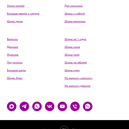
Заказ онлайн
Для мальчика
Большие звезды и сердца
Шары с цифрой
Шары детям
Шары взрослым
Выписка
Шары на 1 годик
Девушке
Шары маме
Мужчине
Шары папе
Под потолок
Шары на юбилей
Большие шары
Шары мужу
Шары Хром
На выписку мальчику
На выписку девочке