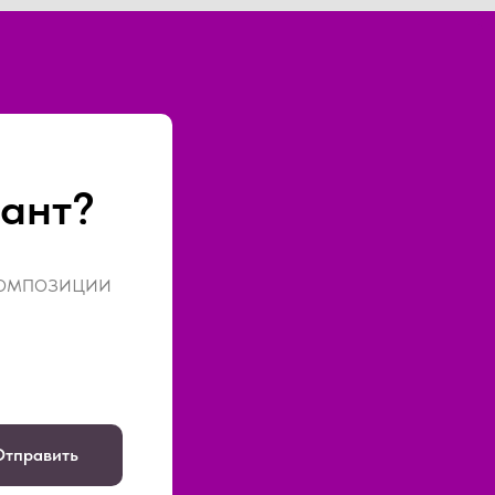
ант?
композиции
Отправить