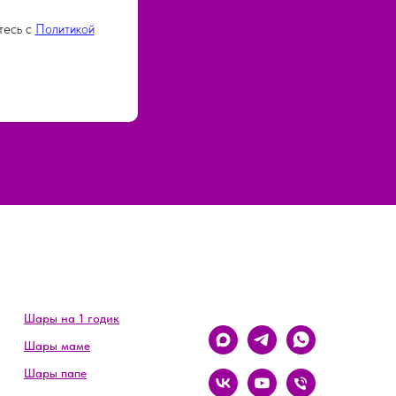
тесь c
Политикой
Шары на 1 годик
Шары маме
Шары папе