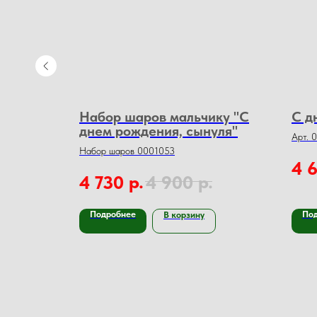
ный"
Набор шаров мальчику "С
С д
днем рождения, сынуля"
Арт. 
Набор шаров 0001053
4 
р.
р.
4 730
4 900
Подробнее
По
В корзину