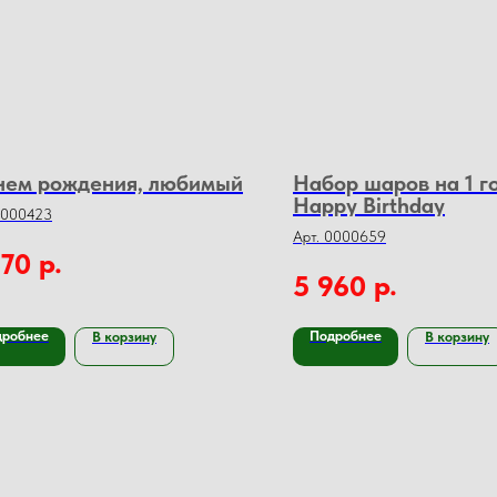
нем рождения, любимый
Набор шаров на 1 г
Happy Birthday
0000423
Арт. 0000659
р.
670
р.
5 960
дробнее
Подробнее
В корзину
В корзину