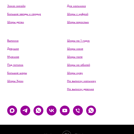
Заказ онлайн
Для мальчика
Большие звезды и сердца
Шары с цифрой
Шары детям
Шары взрослым
Выписка
Шары на 1 годик
Девушке
Шары маме
Мужчине
Шары папе
Под потолок
Шары на юбилей
Большие шары
Шары мужу
Шары Хром
На выписку мальчику
На выписку девочке