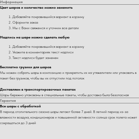
Информация
Цвет шаров и количество можно заменить
Добавляйте понравившийся вариант в корзину
Оформите заказ
Мы с Вами свяжемся и уточним все детали
Надпись на шаре можно сделать любую
Добавляйте понравившийся вариант в корзину
Укажите в комментариях текст надписи
Текст надписи будет заменен
Бесплатно грузики для шаров
Мы можем собрать шары в композицию и прикрепить их на утяжелители или упаковать в
пакет без грузиков, чтобы вы их отпустили под потолок
Доставляем в транспортировочных пакетах
Шары бережно упакованы в специальные пакеты, чтобы доставка была безопасная
Гарантия
Все шары с обработкой
В период отопительного сезона шары летают более 7 дней. В летний период из-за
влажности воздуха, кондиционеров и повышенной активности солнца срок полета может
сокращаться до 3 дней