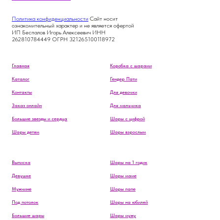
Политика конфиденциальности
Сайт носит
ознакомительный характер и не является офертой
ИП Беспалов Игорь Алексеевич ИНН
262810784449 ОГРН 321265100118972
Главная
Коробка с шарами
Каталог
Гендер Пати
Контакты
Для девочки
Заказ онлайн
Для мальчика
Большие звезды и сердца
Шары с цифрой
Шары детям
Шары взрослым
Выписка
Шары на 1 годик
Девушке
Шары маме
Мужчине
Шары папе
Под потолок
Шары на юбилей
Большие шары
Шары мужу