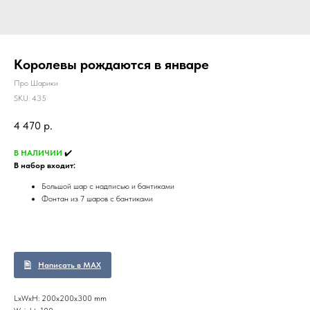
Королевы рождаются в январе
Про Шарики
SKU:
435
4 470
р.
В НАЛИЧИИ
✔️
В набор входит:
Большой шар с надписью и бантиками
Фонтан из 7 шаров с бантиками
Написать в MAX
LxWxH: 200x200x300 mm